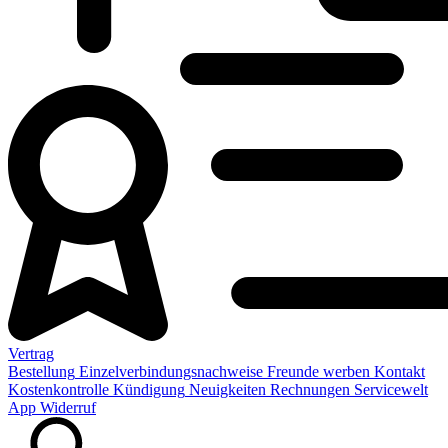
Vertrag
Bestellung
Einzelverbindungsnachweise
Freunde werben
Kontakt
Kostenkontrolle
Kündigung
Neuigkeiten
Rechnungen
Servicewelt
App
Widerruf