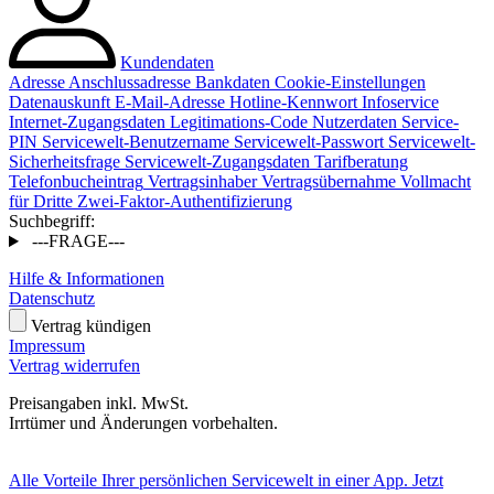
Kundendaten
Adresse
Anschlussadresse
Bankdaten
Cookie-Einstellungen
Datenauskunft
E-Mail-Adresse
Hotline-Kennwort
Infoservice
Internet-Zugangsdaten
Legitimations-Code
Nutzerdaten
Service-
PIN
Servicewelt-Benutzername
Servicewelt-Passwort
Servicewelt-
Sicherheitsfrage
Servicewelt-Zugangsdaten
Tarifberatung
Telefonbucheintrag
Vertragsinhaber
Vertragsübernahme
Vollmacht
für Dritte
Zwei-Faktor-Authentifizierung
Suchbegriff:
---FRAGE---
Hilfe & Informationen
Datenschutz
Vertrag kündigen
Impressum
Vertrag widerrufen
Preisangaben inkl. MwSt.
Irrtümer und Änderungen vorbehalten.
Alle Vorteile Ihrer persönlichen Servicewelt in einer App. Jetzt