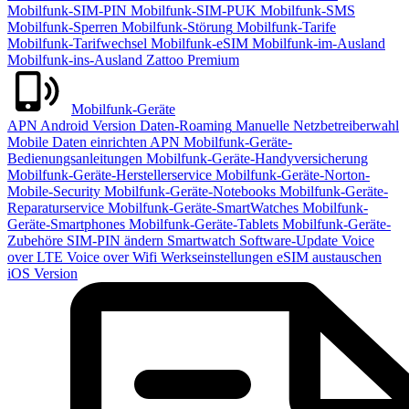
Mobilfunk-SIM-PIN
Mobilfunk-SIM-PUK
Mobilfunk-SMS
Mobilfunk-Sperren
Mobilfunk-Störung
Mobilfunk-Tarife
Mobilfunk-Tarifwechsel
Mobilfunk-eSIM
Mobilfunk-im-Ausland
Mobilfunk-ins-Ausland
Zattoo Premium
Mobilfunk-Geräte
APN
Android Version
Daten-Roaming
Manuelle Netzbetreiberwahl
Mobile Daten einrichten APN
Mobilfunk-Geräte-
Bedienungsanleitungen
Mobilfunk-Geräte-Handyversicherung
Mobilfunk-Geräte-Herstellerservice
Mobilfunk-Geräte-Norton-
Mobile-Security
Mobilfunk-Geräte-Notebooks
Mobilfunk-Geräte-
Reparaturservice
Mobilfunk-Geräte-SmartWatches
Mobilfunk-
Geräte-Smartphones
Mobilfunk-Geräte-Tablets
Mobilfunk-Geräte-
Zubehöre
SIM-PIN ändern
Smartwatch
Software-Update
Voice
over LTE
Voice over Wifi
Werkseinstellungen
eSIM austauschen
iOS Version